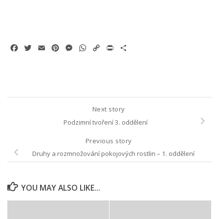
Facebook
Twitter
Email
Pinterest
Messenger
WhatsApp
Copy
Print
Share
Link
Next story
Podzimní tvoření 3. oddělení
Previous story
Druhy a rozmnožování pokojových rostlin – 1. oddělení
YOU MAY ALSO LIKE...