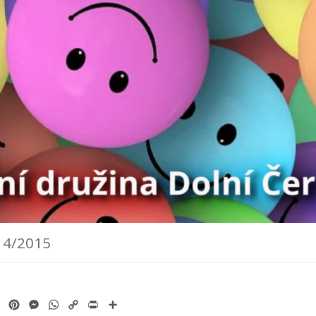
14/2015
ok
tter
Email
Pinterest
Messenger
WhatsApp
Copy
Print
Share