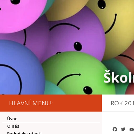
Skip to content
HLAVNÍ MENU:
ROK 20
Úvod
O nás
Facebo
Twi
Podmínky přijetí