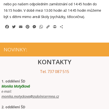
nebo po našem odpoledním zaměstnání od 14:45 hodin do
16:15 hodin. V době mezi 13.00 hodin až 14:45 hodin můžeme
být s dětmi mimo areál školy (vycházky, tělocvična).
Facebook
Twitter
Email
Pinterest
Messenger
WhatsApp
Copy
Print
Share
Link
NOVINKY:
KONTAKTY
Tel. 737 087 515
1. oddělení ŠD
Monika Motyčková
e-mail:
monika.motyckova@zsdolnicermna.cz
2. oddělení ŠD