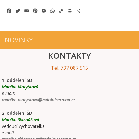
Facebook
Twitter
Email
Pinterest
Messenger
WhatsApp
Copy
Print
Share
Link
NOVINKY:
KONTAKTY
Tel. 737 087 515
1. oddělení ŠD
Monika Motyčková
e-mail:
monika.motyckova@zsdolnicermna.cz
2. oddělení ŠD
Monika Sklenářová
vedoucí vychovatelka
e-mail: