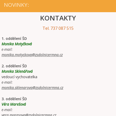
NOVINKY:
KONTAKTY
Tel. 737 087 515
1. oddělení ŠD
Monika Motyčková
e-mail:
monika.motyckova@zsdolnicermna.cz
2. oddělení ŠD
Monika Sklenářová
vedoucí vychovatelka
e-mail:
monika.sklenarova@zsdolnicermna.cz
3. oddělení ŠD
Věra Marešová
e-mail:
vera.maresova@zsdolnicermna.cz