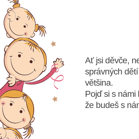
Ať jsi děvče, n
správných dětí 
většina.
Pojď si s námi h
že budeš s nám