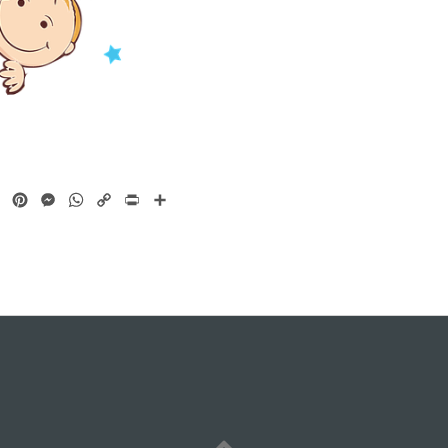
ok
tter
Email
Pinterest
Messenger
WhatsApp
Copy
Print
Share
Link