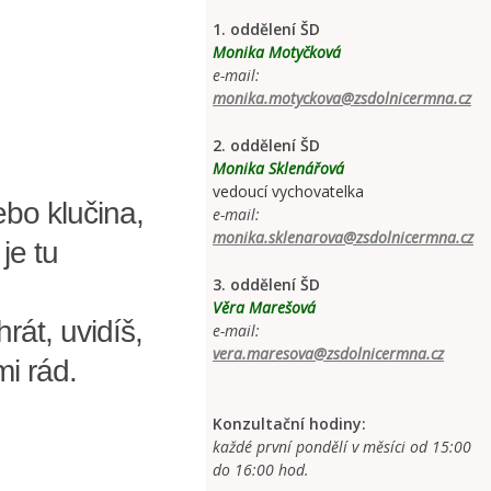
1. oddělení ŠD
Monika Motyčková
e-mail:
monika.motyckova@zsdolnicermna.cz
2. oddělení ŠD
Monika Sklenářová
vedoucí vychovatelka
ebo klučina,
e-mail:
monika.sklenarova@zsdolnicermna.cz
je tu
3. oddělení ŠD
Věra Marešová
rát, uvidíš,
e-mail:
vera.maresova@zsdolnicermna.cz
i rád.
Konzultační hodiny:
každé první pondělí v měsíci od 15:00
do 16:00 hod.