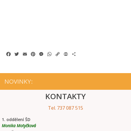
Facebook
Twitter
Email
Pinterest
Messenger
WhatsApp
Copy
Print
Share
Link
NOVINKY:
KONTAKTY
Tel. 737 087 515
1. oddělení ŠD
Monika Motyčková