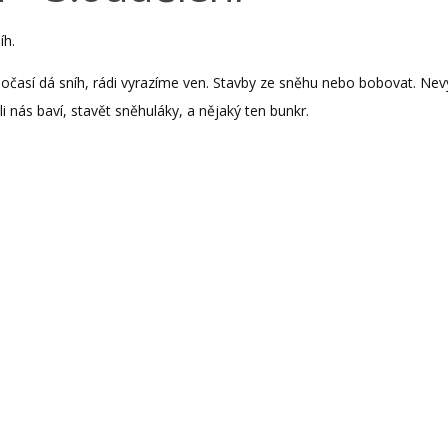
íh.
počasí dá sníh, rádi vyrazíme ven. Stavby ze sněhu nebo bobovat. Ne
li nás baví, stavět sněhuláky, a nějaký ten bunkr.