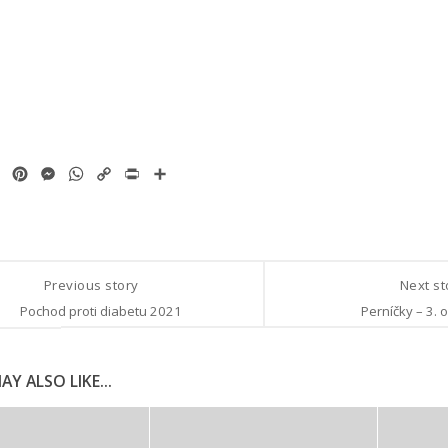
ok
tter
Email
Pinterest
Messenger
WhatsApp
Copy
Print
Share
Link
Previous story
Next s
Pochod proti diabetu 2021
Perníčky – 3. 
Y ALSO LIKE...