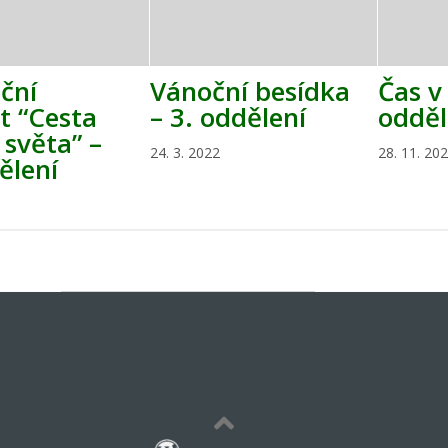
ční
Vánoční besídka
Čas v
t “Cesta
– 3. oddělení
odděl
světa” –
24. 3. 2022
28. 11. 20
ělení