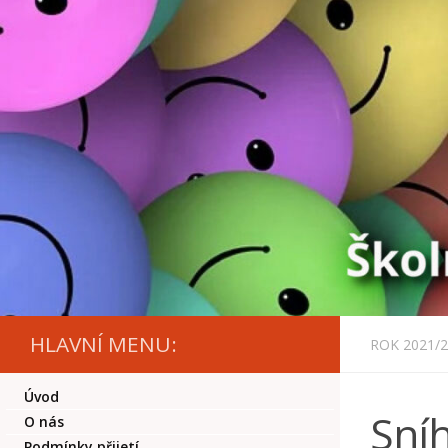
Skip to content
HLAVNÍ MENU:
ROK 2021/
Úvod
Sníh
O nás
Podmínky přijetí