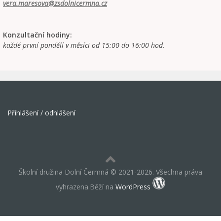
vera.maresova@zsdolnicermna.cz
Konzultační hodiny:
každé první pondělí v měsíci od 15:00 do 16:00 hod.
Přihlášení / odhlášení
Školní družina Dolní Čermná © 2021-2026. Všechna práva
vyhrazena.Běží na
WordPress