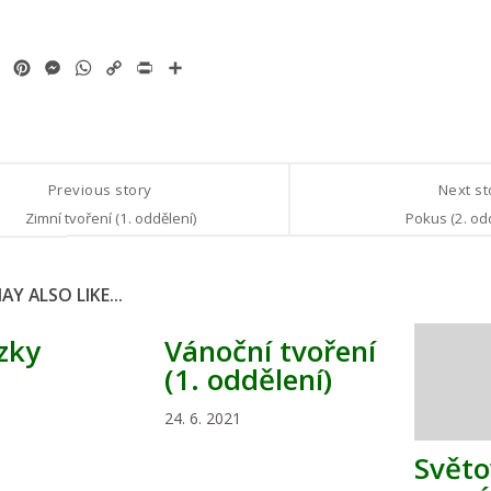
ok
tter
Email
Pinterest
Messenger
WhatsApp
Copy
Print
Share
Link
Previous story
Next s
Zimní tvoření (1. oddělení)
Pokus (2. od
Y ALSO LIKE...
zky
Vánoční tvoření
(1. oddělení)
24. 6. 2021
Světo