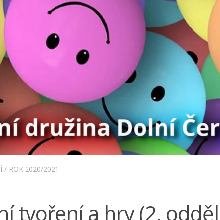
Í
/
ROK 2020/2021
í tvoření a hry (2. odděl