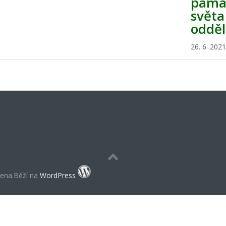
památ
světa
odděl
26. 6. 2021
zena.Běží na
WordPress