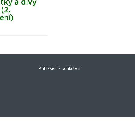
ky a divy
 (2.
ení)
Přihlášení / odhlášení