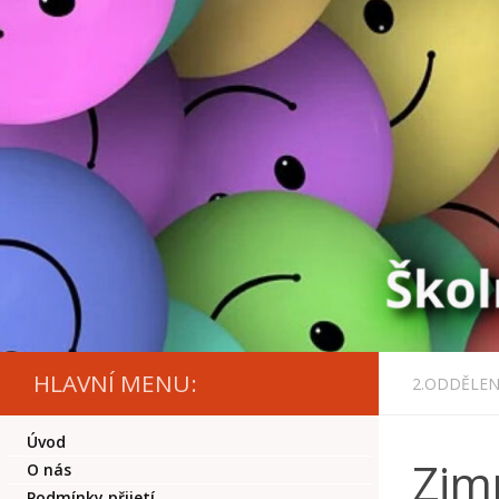
Skip to content
HLAVNÍ MENU:
2.ODDĚLEN
Úvod
Zimn
O nás
Podmínky přijetí