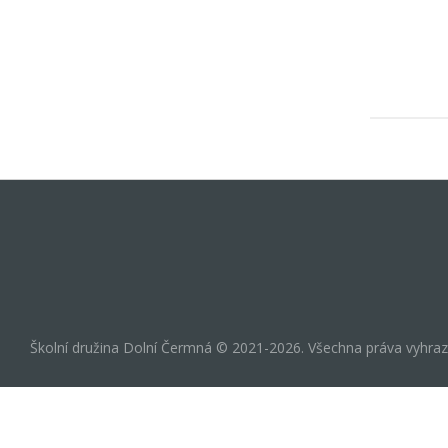
Školní družina Dolní Čermná © 2021-2026. Všechna práva vyhra