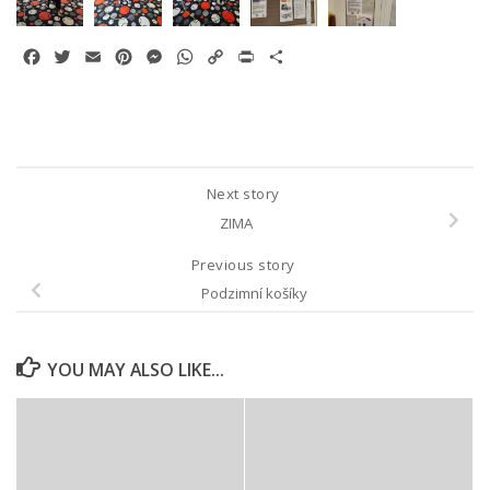
Facebook
Twitter
Email
Pinterest
Messenger
WhatsApp
Copy
Print
Share
Link
Next story
ZIMA
Previous story
Podzimní košíky
YOU MAY ALSO LIKE...