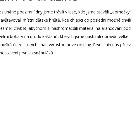
sluněné podzimní dny jsme trávili v lese, kde jsme stavěli ,,domečky“ 
vštěvovali místní dětské hřiště, kde chlapci do poslední možné chvíle
nesměli chybět, abychom si nashromáždili materiál na aranžování pod
velmi bohatý na úrodu kaštanů, kterých jsme nasbírali opravdu velké 
 muškátů, ze kterých snad vyrostou nové rostliny. První sníh nás překv
 postavení prvních sněhuláků.