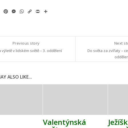
ok
tter
Email
Pinterest
Messenger
WhatsApp
Copy
Print
Share
Link
Previous story
Next s
 výletě v lidském světě – 3. oddělení
Do světa za zvířaty – ce
oddělen
Y ALSO LIKE...
Valentýnská
Ježíš