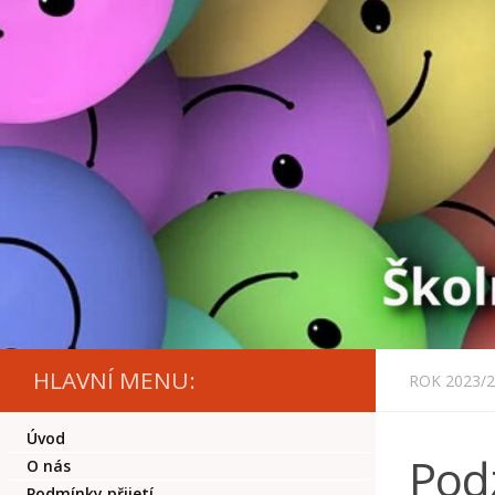
Skip to content
HLAVNÍ MENU:
ROK 2023/
Úvod
Pod
O nás
Podmínky přijetí