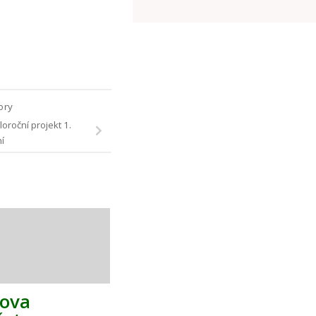
tory
loroční projekt 1.
í
kova