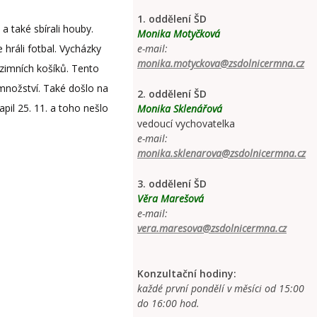
1. oddělení ŠD
a také sbírali houby.
Monika Motyčková
 hráli fotbal. Vycházky
e-mail:
monika.motyckova@zsdolnicermna.cz
zimních košíků. Tento
množství. Také došlo na
2. oddělení ŠD
apil 25. 11. a toho nešlo
Monika Sklenářová
vedoucí vychovatelka
e-mail:
monika.sklenarova@zsdolnicermna.cz
3. oddělení ŠD
Věra Marešová
e-mail:
vera.maresova@zsdolnicermna.cz
Konzultační hodiny:
každé první pondělí v měsíci od 15:00
do 16:00 hod.