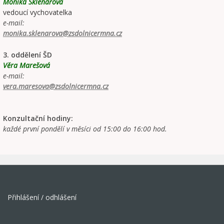
Monika Sklenářová
vedoucí vychovatelka
e-mail:
monika.sklenarova@zsdolnicermna.cz
3. oddělení ŠD
Věra Marešová
e-mail:
vera.maresova@zsdolnicermna.cz
Konzultační hodiny:
každé první pondělí v měsíci od 15:00 do 16:00 hod.
Přihlášení / odhlášení