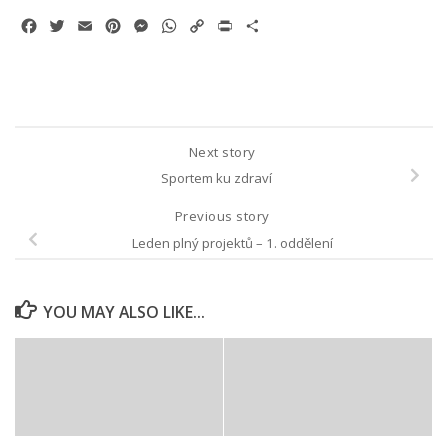
Facebook
Twitter
Email
Pinterest
Messenger
WhatsApp
Copy
Print
Share
Link
Next story
Sportem ku zdraví
Previous story
Leden plný projektů – 1. oddělení
YOU MAY ALSO LIKE...