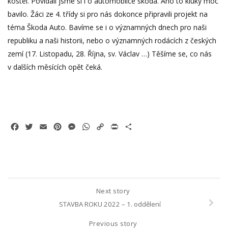
kostel. Povídali jsme si i o automobilce škoda. Ano to kluky moc
bavilo. Žáci ze 4. třídy si pro nás dokonce připravili projekt na
téma Škoda Auto. Bavíme se i o významných dnech pro naši
republiku a naši historii, nebo o významných rodácích z českých
zemí (17. Listopadu, 28. Října, sv. Václav …) Těšíme se, co nás
v dalších měsících opět čeká.
Facebook
Twitter
Email
Pinterest
Messenger
WhatsApp
Copy
Print
Share
Link
Next story
STAVBA ROKU 2022 – 1. oddělení
Previous story