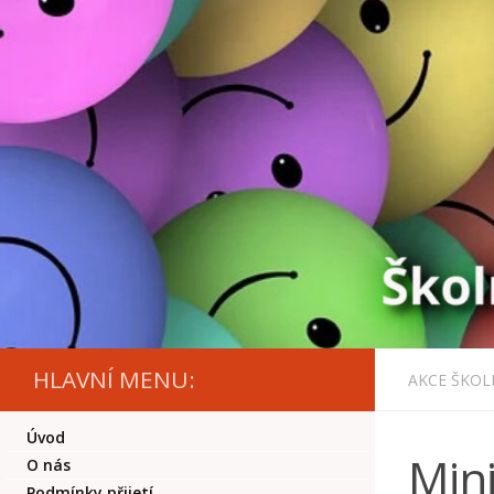
Skip to content
HLAVNÍ MENU:
AKCE ŠKOL
Úvod
Mini
O nás
Podmínky přijetí