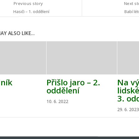
Previous story
Next s
Hasiči – 1. oddělení
Babí lét
Y ALSO LIKE...
lník
Přišlo jaro – 2.
Na vý
oddělení
lidsk
3. od
10. 6. 2022
29. 6. 2023