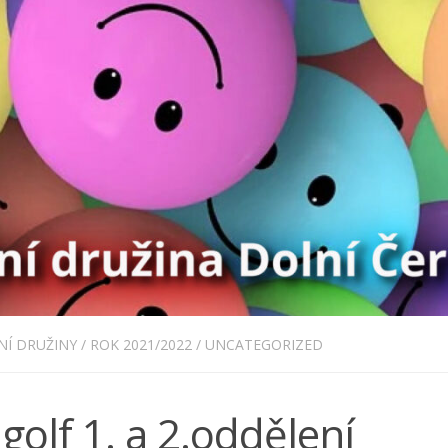
NÍ DRUŽINY
/
ROK 2021/2022
/
UNCATEGORIZED
golf 1. a 2.oddělení