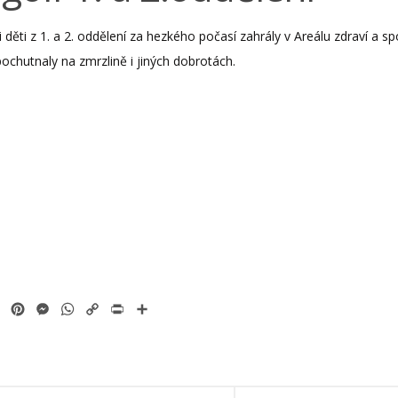
i děti z 1. a 2. oddělení za hezkého počasí zahrály v Areálu zdraví a sp
ochutnaly na zmrzlině i jiných dobrotách.
ok
tter
Email
Pinterest
Messenger
WhatsApp
Copy
Print
Share
Link