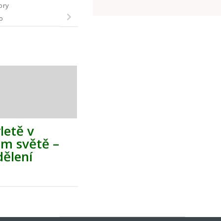
tory
o
letě v
ém světě –
dělení