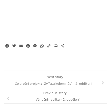
Facebook
Twitter
Email
Pinterest
Messenger
WhatsApp
Copy
Print
Share
Link
Next story
Celoroční projekt : ,,Zvířata kolem nás“ – 2. oddělení
Previous story
Vánoční nadílka – 2. oddělení