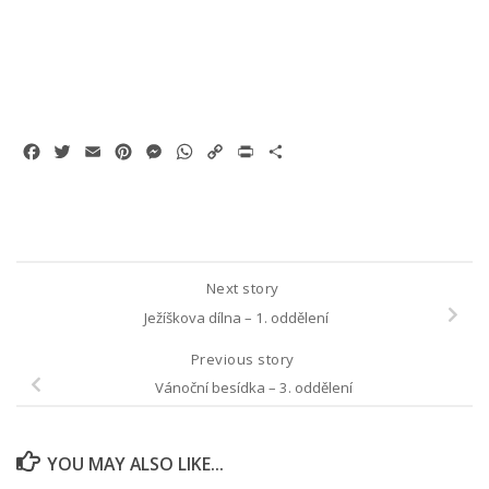
Facebook
Twitter
Email
Pinterest
Messenger
WhatsApp
Copy
Print
Share
Link
Next story
Ježíškova dílna – 1. oddělení
Previous story
Vánoční besídka – 3. oddělení
YOU MAY ALSO LIKE...