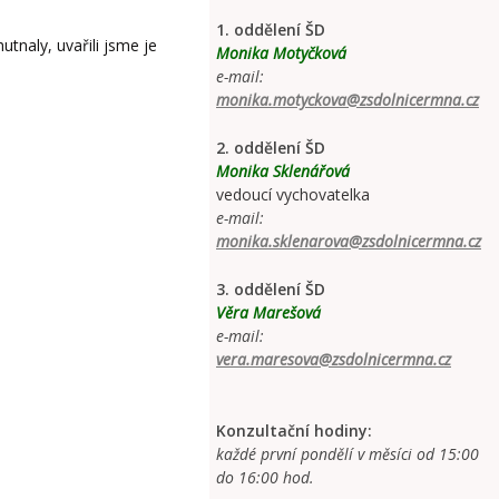
1. oddělení ŠD
tnaly, uvařili jsme je
Monika Motyčková
e-mail:
monika.motyckova@zsdolnicermna.cz
2. oddělení ŠD
Monika Sklenářová
vedoucí vychovatelka
e-mail:
monika.sklenarova@zsdolnicermna.cz
3. oddělení ŠD
Věra Marešová
e-mail:
vera.maresova@zsdolnicermna.cz
Konzultační hodiny:
každé první pondělí v měsíci od 15:00
do 16:00 hod.