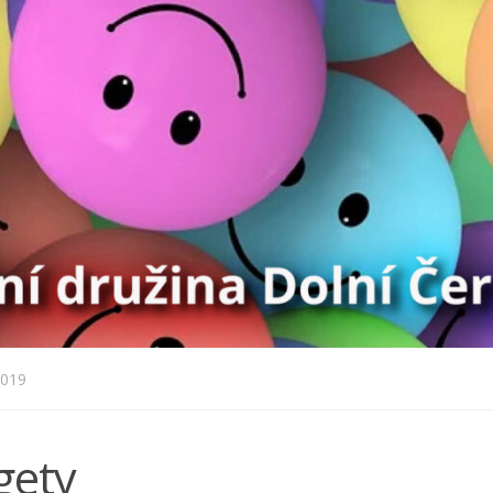
2019
gety