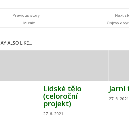
Previous story
Next s
Mumie
Objevy a vy
Y ALSO LIKE...
Lidské tělo
Jarní 
(celoroční
27. 6. 2021
projekt)
27. 6. 2021