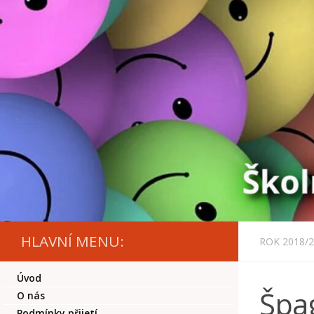
Skip to content
HLAVNÍ MENU:
ROK 2018/
Úvod
Špa
O nás
Podmínky přijetí