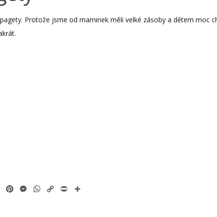
 špagety. Protože jsme od maminek měli velké zásoby a dětem moc chu
krát.
ok
tter
Email
Pinterest
Messenger
WhatsApp
Copy
Print
Share
Link