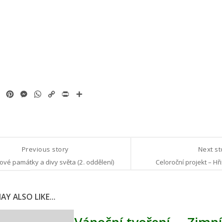
ok
tter
Email
Pinterest
Messenger
WhatsApp
Copy
Print
Share
Link
Previous story
Next s
ové památky a divy světa (2. oddělení)
Celoroční projekt – Hři
Y ALSO LIKE...