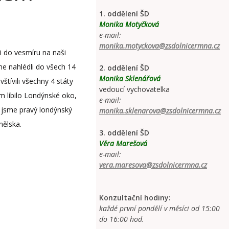
1. oddělení ŠD
Monika Motyčková
e-mail:
monika.motyckova@zsdolnicermna.cz
i do vesmíru na naši
sme nahlédli do všech 14
2. oddělení ŠD
Monika Sklenářová
štívili všechny 4 státy
vedoucí vychovatelka
ám líbilo Londýnské oko,
e-mail:
i jsme pravý londýnský
monika.sklenarova@zsdolnicermna.cz
nělska.
3. oddělení ŠD
Věra Marešová
e-mail:
vera.maresova@zsdolnicermna.cz
Konzultační hodiny:
každé první pondělí v měsíci od 15:00
do 16:00 hod.