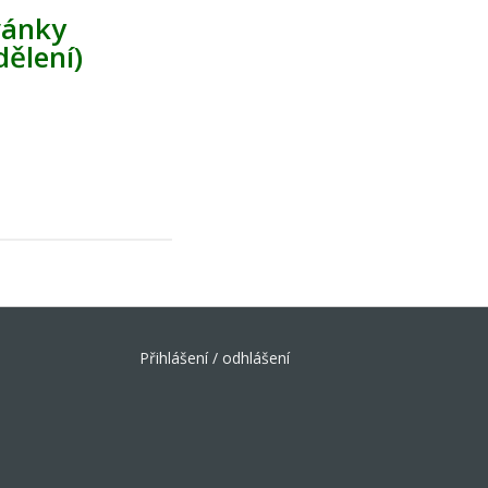
vánky
dělení)
Přihlášení / odhlášení