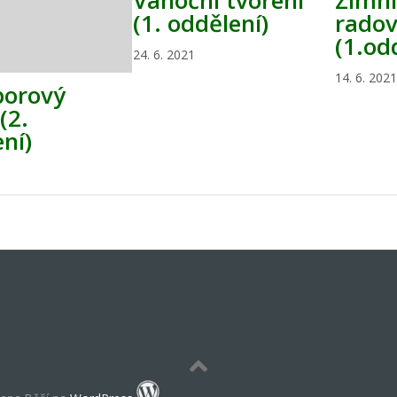
Vánoční tvoření
Zimní
(1. oddělení)
rado
(1.od
24. 6. 2021
14. 6. 2021
orový
(2.
ní)