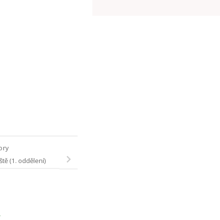
tory
ště (1. oddělení)