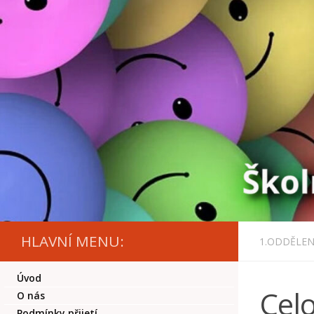
Skip to content
HLAVNÍ MENU:
1.ODDĚLEN
Úvod
Celo
O nás
Podmínky přijetí