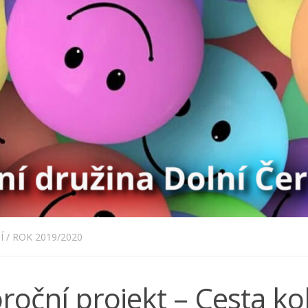
Í
/
ROK 2019/2020
roční projekt – Cesta k