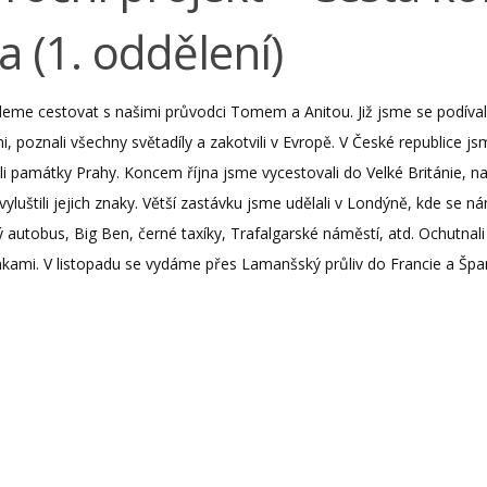
a (1. oddělení)
deme cestovat s našimi průvodci Tomem a Anitou. Již jsme se podíval
, poznali všechny světadíly a zakotvili v Evropě. V České republice j
li památky Prahy. Koncem října jsme vycestovali do Velké Británie, nav
 vyluštili jejich znaky. Větší zastávku jsme udělali v Londýně, kde se n
 autobus, Big Ben, černé taxíky, Trafalgarské náměstí, atd. Ochutnal
nkami. V listopadu se vydáme přes Lamanšský průliv do Francie a Špa